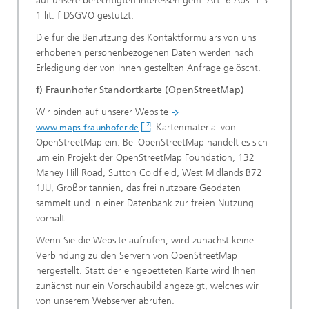
auf unsere berechtigten Interessen gem. Art. 6 Abs. 1 S.
1 lit. f DSGVO gestützt.
Die für die Benutzung des Kontaktformulars von uns
erhobenen personenbezogenen Daten werden nach
Erledigung der von Ihnen gestellten Anfrage gelöscht.
f) Fraunhofer Standortkarte (OpenStreetMap)
Wir binden auf unserer Website
Kartenmaterial von
www.maps.fraunhofer.de
OpenStreetMap ein. Bei OpenStreetMap handelt es sich
um ein Projekt der OpenStreetMap Foundation, 132
Maney Hill Road, Sutton Coldfield, West Midlands B72
1JU, Großbritannien, das frei nutzbare Geodaten
sammelt und in einer Datenbank zur freien Nutzung
vorhält.
Wenn Sie die Website aufrufen, wird zunächst keine
Verbindung zu den Servern von OpenStreetMap
hergestellt. Statt der eingebetteten Karte wird Ihnen
zunächst nur ein Vorschaubild angezeigt, welches wir
von unserem Webserver abrufen.